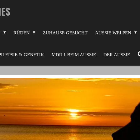
IES
N
RÜDEN
ZUHAUSE GESUCHT
AUSSIE WELPEN
PILEPSIE & GENETIK
MDR 1 BEIM AUSSIE
DER AUSSIE